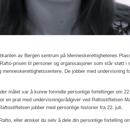
kanten av Bergen sentrum på Menneskerettighetenes Plass 1, 
 Rafto-prisen til personer og organisasjoner som står støtt i
og menneskerettighetssentere. De jobber med undervisning f
er målet var å kunne formidle personlige fortellinger om 22. 
rfor en prat med undervisningsrådgiver ved Raftostiftelsen M
tostiftelsen jobber med personlige historier fra 22. juli.
fto, eller ønsker du selv å dele din personlige fortelling om 