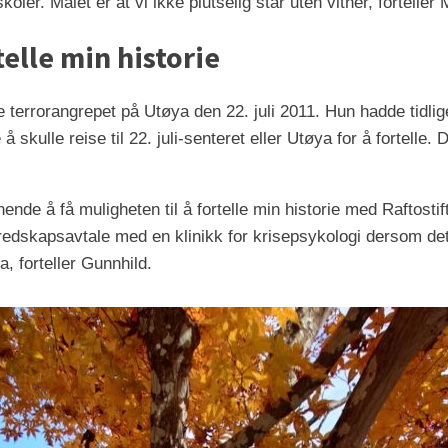
koler. Målet er at vi ikke plutselig står uten vitner, forteller
telle min historie
errorangrepet på Utøya den 22. juli 2011. Hun hadde tidliger
å skulle reise til 22. juli-senteret eller Utøya for å fortelle
nde å få muligheten til å fortelle min historie med Raftostift
beredskapsavtale med en klinikk for krisepsykologi dersom det 
, forteller Gunnhild.