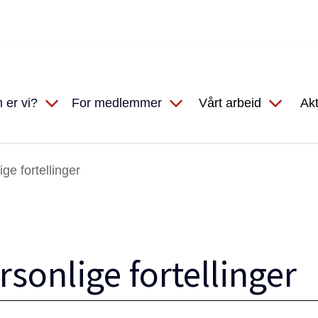
 er vi?
For medlemmer
Vårt arbeid
Akt
ge fortellinger
rsonlige fortellinger