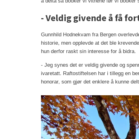
å delta så booker vi vitnene før vi booker s
- Veldig givende å få for
Gunnhild Hodnekvam fra Bergen overlevde t
historie, men opplevde at det ble krevende 
hun derfor raskt sin interesse for å bidra.
- Jeg synes det er veldig givende og spenne
ivaretatt. Raftostiftelsen har i tillegg en 
honorar, som gjør det enklere å kunne delta