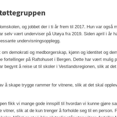
Støttegruppen
skolen, og jobbet der i ti år frem til 2017. Hun var også 
ar selv vært underviser på Utøya fra 2019. Siden april i år 
eressante undervisningsopplegg.
net om demokrati og medborgerskap, kjønn og identitet og dem
ge fortellinger på Raftohuset i Bergen. Dette har vært mulig
 begynt å reise ut til skoler i Vestlandsregionen, slik at det 
av å skape trygge rammer for vitnene, slik at det skal opplev
n fikk vi mange gode innspill til hvordan vi kunne gjøre sa
vitner, slik at de kun trenger å forholde seg til en person. Fo