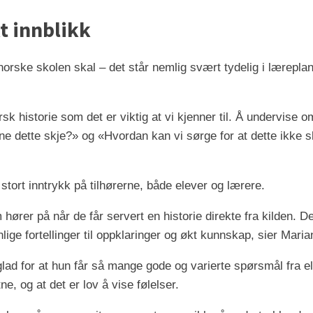
kt innblikk
n norske skolen skal – det står nemlig svært tydelig i lærepl
rsk historie som det er viktig at vi kjenner til. Å undervise om
e dette skje?» og «Hvordan kan vi sørge for at dette ikke s
 stort inntrykk på tilhørerne, både elever og lærere.
hører på når de får servert en historie direkte fra kilden. De 
lige fortellinger til oppklaringer og økt kunnskap, sier Maria
 glad for at hun får så mange gode og varierte spørsmål fra e
e, og at det er lov å vise følelser.