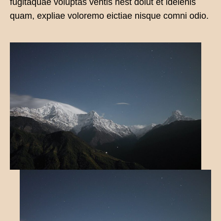
fugitaquae voluptas ventis nest dolut et idelenis
quam, expliae voloremo eictiae nisque comni odio.