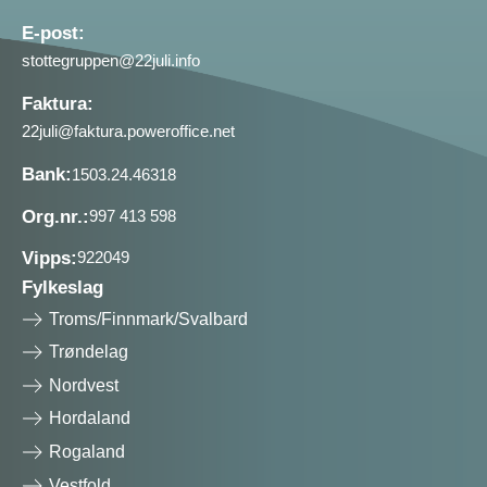
E-post:
stottegruppen@22juli.info
Faktura:
22juli@faktura.poweroffice.net
Bank:
1503.24.46318
Org.nr.:
997 413 598
Vipps:
922049
Fylkeslag
Troms/Finnmark/Svalbard
Trøndelag
Nordvest
Hordaland
Rogaland
Vestfold