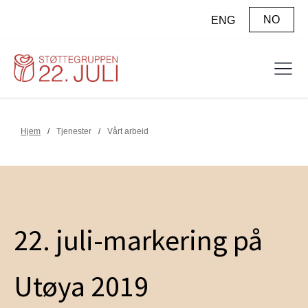
NO
ENG
Hjem
/
Tjenester
/
Vårt arbeid
22. juli-markering på
Utøya 2019