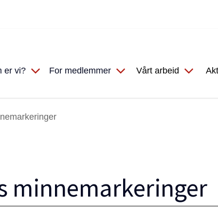
 er vi?
For medlemmer
Vårt arbeid
Akt
nnemarkeringer
s minnemarkeringer