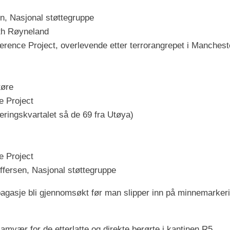
n, Nasjonal støttegruppe
eth Røyneland
erence Project, overlevende etter terrorangrepet i Manchest
tøre
e Project
eringskvartalet så de 69 fra Utøya)
e Project
offersen, Nasjonal støttegruppe
gasje bli gjennomsøkt før man slipper inn på minnemarkerin
 samvær for de etterlatte og direkte berørte i kantinen R5.