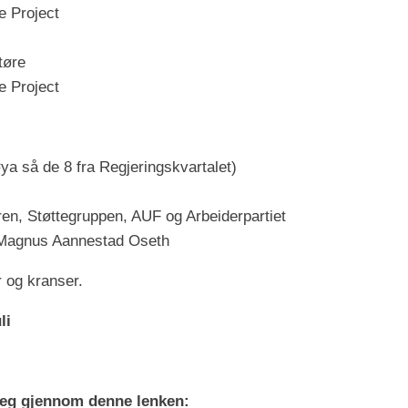
e Project
Støre
e Project
ya så de 8 fra Regjeringskvartalet)
en, Støttegruppen, AUF og Arbeiderpartiet
 Magnus Aannestad Oseth
r og kranser.
li
 seg gjennom denne lenken: