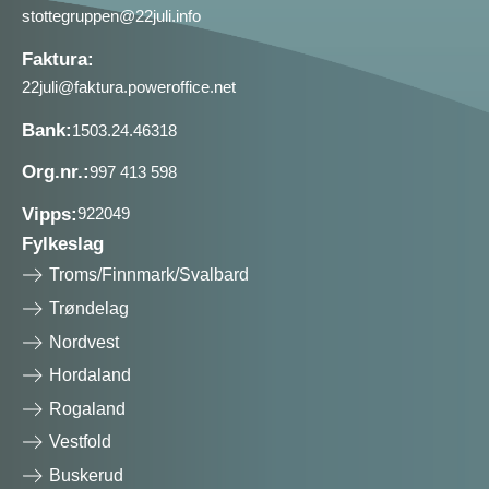
stottegruppen@22juli.info
Faktura:
22juli@faktura.poweroffice.net
Bank:
1503.24.46318
Org.nr.:
997 413 598
Vipps:
922049
Fylkeslag
Troms/Finnmark/Svalbard
Trøndelag
Nordvest
Hordaland
Rogaland
Vestfold
Buskerud