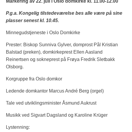
Markering av 22. juli i Oslo domkirke kl. 11.00-12.00
P.g.a. Kongelig tilstedeværelse bes alle være på sine
plasser senest kl. 10.45.
Minnegudstjeneste i Oslo Domkirke
Prester: Biskop Sunniva Gylver, domprost Pål Kristian
Balstad (preken), domkirkeprest Ellen Aasland
Reinertsen og sokneprest på Frøya Fredrik Sletbakk
Olsborg.
Korgruppe fra Oslo domkor
Ledende domkantor Marcus André Berg (orgel)
Tale ved utviklingsminister Åsmund Aukrust
Musikk ved Sigvart Dagsland og Karoline Krüger
Lystenning: