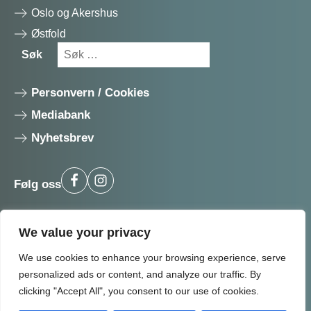
Oslo og Akershus
Østfold
Søk
Søk
etter:
Personvern / Cookies
Mediabank
Nyhetsbrev
Følg oss
BLI MEDLEM
We value your privacy
We use cookies to enhance your browsing experience, serve
personalized ads or content, and analyze our traffic. By
clicking "Accept All", you consent to our use of cookies.
Utviklet av: Drift reklame & design AS